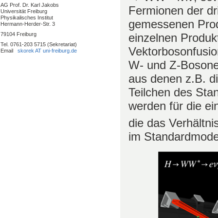
AG Prof. Dr. Karl Jakobs
Fermionen der dr
Universität Freiburg
Physikalisches Institut
gemessenen Produ
Hermann-Herder-Str. 3
einzelnen Produk
79104 Freiburg
Tel. 0761-203 5715 (Sekretariat)
Vektorbosonfusio
Email
skorek AT uni-freiburg.de
W- und Z-Bosonen 
aus denen z.B. d
Teilchen des Sta
werden für die ei
die das Verhältn
im Standardmodel