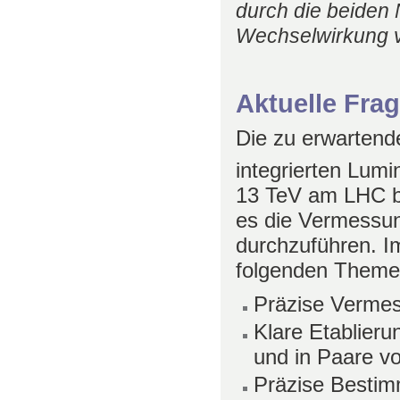
durch die beiden 
Wechselwirkung v
Aktuelle Fra
Die zu erwartend
integrierten Lumi
13 TeV am LHC bi
es die Vermessun
durchzuführen. I
folgenden Them
Präzise Vermes
Klare Etablieru
und in Paare v
Präzise Bestim