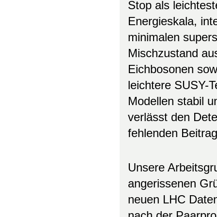
Stop als leichte
Energieskala, int
minimalen supers
Mischzustand aus
Eichbosonen sowie
leichtere SUSY-Te
Modellen stabil u
verlässt den Dete
fehlenden Beitra
Unsere Arbeitsgr
angerissenen Grü
neuen LHC Daten
nach der Paarprod