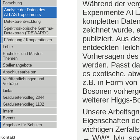
Während der ver
Forschung
Analyse der Daten des
Experimente ATL
ATLAS-Experiments
kompletten Daten
Detektorentwicklung
zeichnet wurde, 
Spektroskopische Gamma-
Detektoren ("REWARD")
publiziert. Aus 
Förderung / Kooperationen
entdeckten Teilc
Lehre
Bachelor- und Master-
Vorhersagen des 
Themen
werden. Passt da
Stellenangebote
es exotische, ab
Abschlussarbeiten
Veröffentlichungen und
z.B. in Form von
Vorträge
Bosonen vorherge
Links
Graduiertenkolleg 2044
weiterer Higgs-B
Graduiertenkolleg 1102
Unsere Arbeitsgr
Intern
Events
Eigenschaften de
Angebote für Schulen
wichtigen Zerfall
→ WW* lνlν, sowi
Kontakt