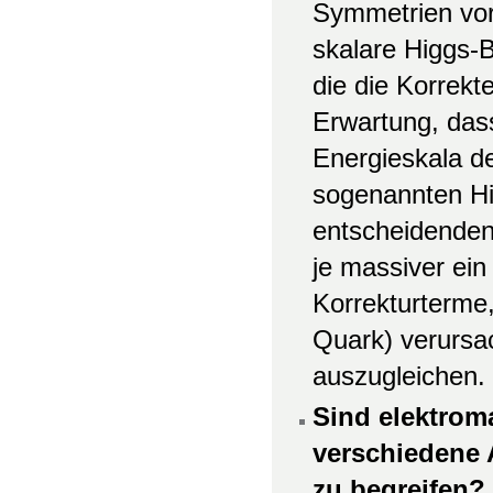
Symmetrien vor 
skalare Higgs-
die die Korrekte
Erwartung, das
Energieskala der
sogenannten Hie
entscheidenden
je massiver ein
Korrekturterme
Quark) verursa
auszugleichen.
Sind elektroma
verschiedene A
zu begreifen?