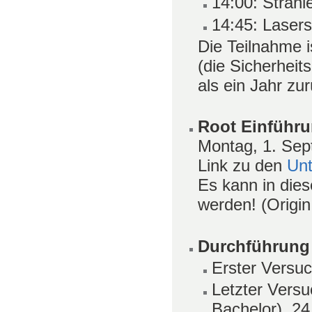
14:00: Strah
14:45: Lasers
Die Teilnahme i
(die Sicherhei
als ein Jahr zur
Root Einführ
Montag, 1. Sep
Link zu den
Unt
Es kann in die
werden! (Origi
Durchführung 
Erster Versu
Letzter Versu
Bachelor), 24