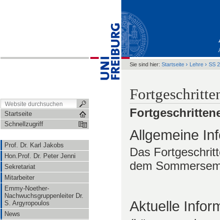
›
›
Sie sind hier:
Startseite
Lehre
SS 
Fortgeschritt
Fortgeschritten
Startseite
Schnellzugriff
Allgemeine In
Prof. Dr. Karl Jakobs
Das Fortgeschrit
Hon.Prof. Dr. Peter Jenni
dem Sommersemes
Sekretariat
Mitarbeiter
Emmy-Noether-
Nachwuchsgruppenleiter Dr.
Aktuelle Infor
S. Argyropoulos
News