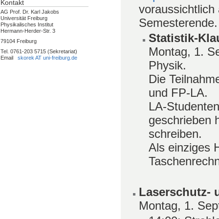
Kontakt
voraussichtlic
AG Prof. Dr. Karl Jakobs
Universität Freiburg
Semesterende.
Physikalisches Institut
Hermann-Herder-Str. 3
Statistik-Kl
79104 Freiburg
Montag, 1. S
Tel. 0761-203 5715 (Sekretariat)
Email
skorek AT uni-freiburg.de
Physik.
Die Teilnahme
und FP-LA.
LA-Studenten,
geschrieben 
schreiben.
Als einziges H
Taschenrechn
Laserschutz- 
Montag, 1. Sep