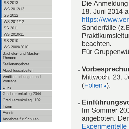
Die Anmeldung 
SS 2013
WS 2012/13
18. Juni 2014 
SS 2012
https://www.ver
WS 2011/12
Sonderfälle (z.
SS 2011
Praktikumsleit
WS 2010/11
SS 2010
beachten.
WS 2009/2010
Für Gruppenwün
Bachelor- und Master-
Themen
Stellenangebote
Vorbesprechun
Abschlussarbeiten
Mittwoch, 23. 
Veröffentlichungen und
Vorträge
(
Folien
).
Links
Graduiertenkolleg 2044
Graduiertenkolleg 1102
Einführungsvo
Intern
Im Sommer 2014
Events
angeboten. Der 
Angebote für Schulen
Experimentelle