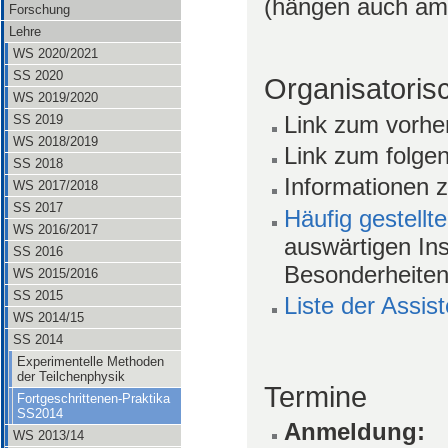
(hängen auch am
Forschung
Lehre
WS 2020/2021
SS 2020
Organisatoris
WS 2019/2020
Link zum vorhe
SS 2019
WS 2018/2019
Link zum folg
SS 2018
Informationen
WS 2017/2018
SS 2017
Häufig gestellt
WS 2016/2017
auswärtigen In
SS 2016
Besonderheiten
WS 2015/2016
SS 2015
Liste der Assis
WS 2014/15
SS 2014
Experimentelle Methoden
der Teilchenphysik
Termine
Fortgeschrittenen-Praktika
SS2014
Anmeldung:
WS 2013/14