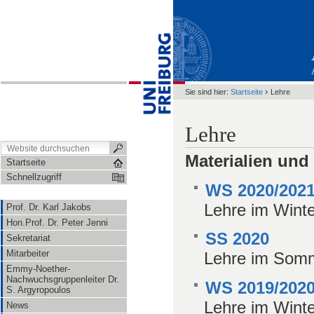
›
Sie sind hier:
Startseite
Lehre
Lehre
Materialien und
Startseite
Schnellzugriff
WS 2020/202
Lehre im Wint
Prof. Dr. Karl Jakobs
Hon.Prof. Dr. Peter Jenni
SS 2020
Sekretariat
Mitarbeiter
Lehre im Som
Emmy-Noether-
Nachwuchsgruppenleiter Dr.
WS 2019/202
S. Argyropoulos
Lehre im Wint
News