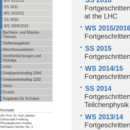
WS 2011/12
Fortgeschritte
SS 2011
WS 2010/11
at the LHC
SS 2010
WS 2009/2010
WS 2015/201
Bachelor- und Master-
Fortgeschritte
Themen
Stellenangebote
SS 2015
Abschlussarbeiten
Fortgeschritte
Veröffentlichungen und
Vorträge
WS 2014/15
Links
Graduiertenkolleg 2044
Fortgeschritte
Graduiertenkolleg 1102
Intern
SS 2014
Events
Fortgeschritte
Angebote für Schulen
Teilchenphysik
Kontakt
WS 2013/14
AG Prof. Dr. Karl Jakobs
Universität Freiburg
Fortgeschritte
Physikalisches Institut
Hermann-Herder-Str. 3